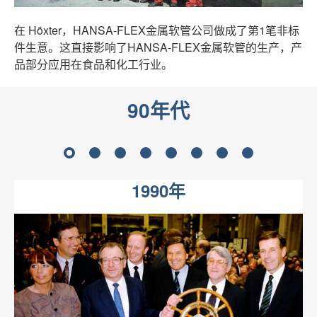
在 Höxter，HANSA-FLEX金属软管公司做成了第1笔非标
件生意。这直接影响了HANSA-FLEX金属软管的生产，产
品部分应用在食品和化工行业。
90年代
1
2
3
4
5
6
7
8
1990年