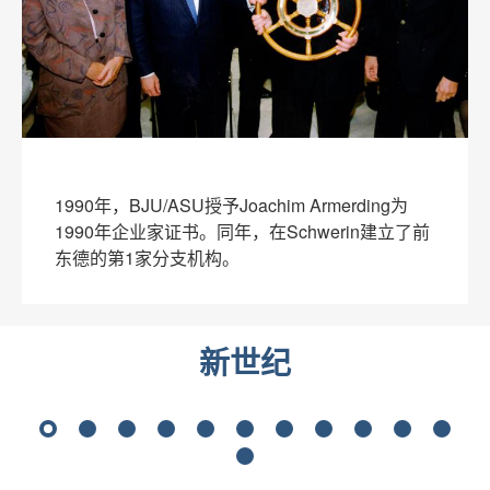
1990年，BJU/ASU授予Joachim Armerding为
1990年企业家证书。同年，在Schwerin建立了前
东德的第1家分支机构。
新世纪
2
3
4
5
6
7
8
9
10
11
12